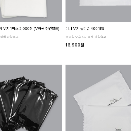
 무지 1박스 2,000장 (무형광 천연펄프)
미니 무지 물티슈 400매입
 결제 당일출고
◈평일 오후 4시 결제 당일출고
16,900원