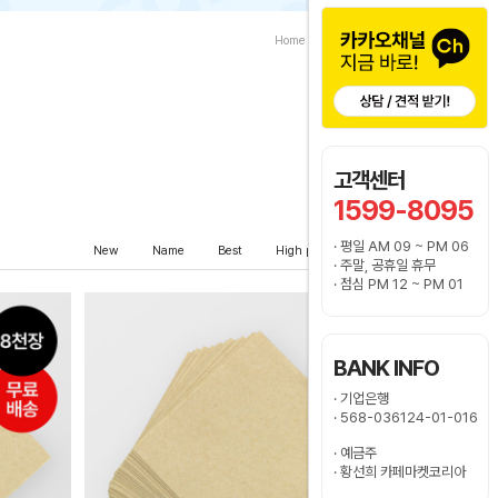
Home
>
냅킨/물티슈/스티커
고객센터
1599-8095
· 평일 AM 09 ~ PM 06
New
Name
Best
High price
Low price
· 주말, 공휴일 휴무
· 점심 PM 12 ~ PM 01
BANK INFO
· 기업은행
· 568-036124-01-016
· 예금주
· 황선희 카페마켓코리아