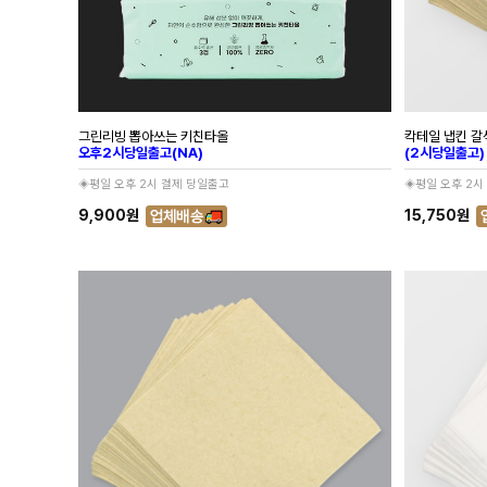
그린리빙 뽑아쓰는 키친타올
칵테일 냅킨 갈색
오후2시당일출고(NA)
(2시당일출고)
◈평일 오후 2시 결제 당일출고
◈평일 오후 2시
9,900원
15,750원