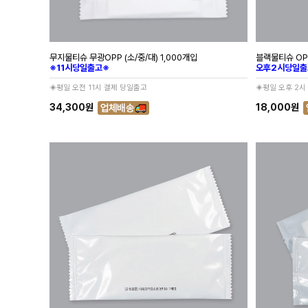
무지물티슈 무광OPP (소/중/대) 1,000개입
블랙물티슈 OP
※11시당일출고※
오후2시당일출
◈평일 오전 11시 결제 당일출고
◈평일 오후 2시
34,300원
18,000원