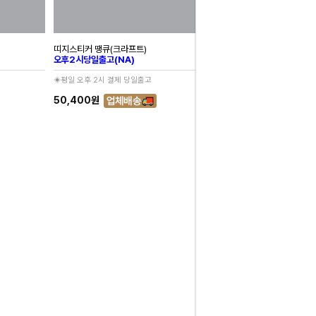
띠지스티커 땡큐(크라프트)
오후2시당일출고(NA)
◈평일 오후 2시 결제 당일출고
50,400원