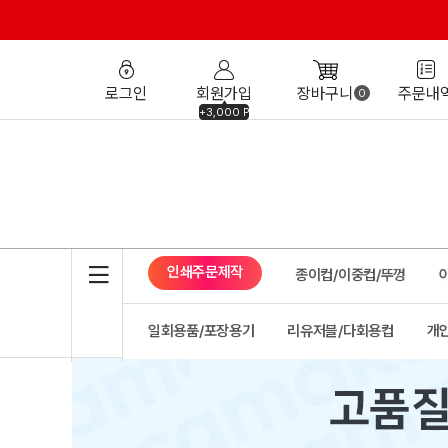
로그인
회원가입
장바구니
주문내
0
+3,000 P
인쇄주문제작
종이컵/이중컵/뚜껑
일회용품/포장용기
리유저블/다회용컵
개