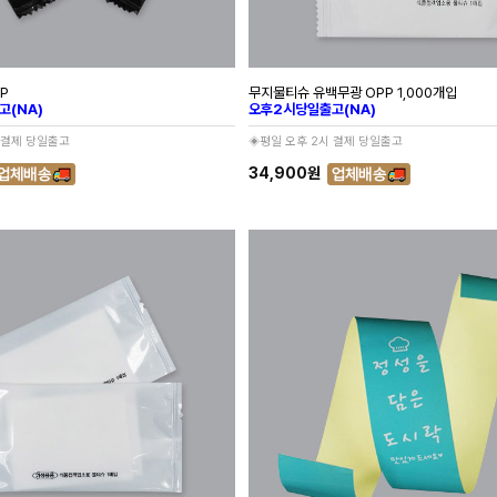
P
무지물티슈 유백무광 OPP 1,000개입
고(NA)
오후2시당일출고(NA)
 결제 당일출고
◈평일 오후 2시 결제 당일출고
34,900원