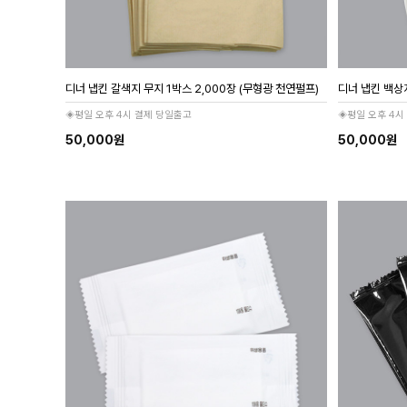
디너 냅킨 갈색지 무지 1박스 2,000장 (무형광 천연펄프)
디너 냅킨 백상지
◈평일 오후 4시 결제 당일출고
◈평일 오후 4시
50,000원
50,000원