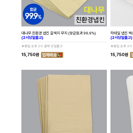
대나무 친환경 냅킨 갈색지 무지 (향균효과 99.9%)
칵테일 냅킨 백상
(2시당일출고)
(2시당일출고)
◈평일 오후 2시 결제 당일출고
◈평일 오후 2시
15,750원
15,750원