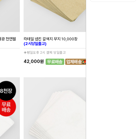
무형광 천연펄
칵테일 냅킨 갈색지 무지 10,000장
(2시당일출고)
◈평일오후 2시 결제 당일출고
42,000원