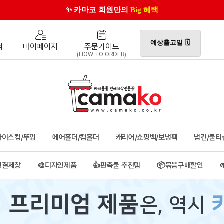
😊 카톡으로 더 빠른 견적 확인!
예상출고일 🗓️
역
마이페이지
주문가이드
(HOW TO ORDER)
아이스컵/뚜껑
에어홀더/컵홀더
캐리어/쇼핑백/보냉팩
냅킨/물티
인결제창
🎨디자인제품
👍판촉물 추천템
📦묶음구매할인