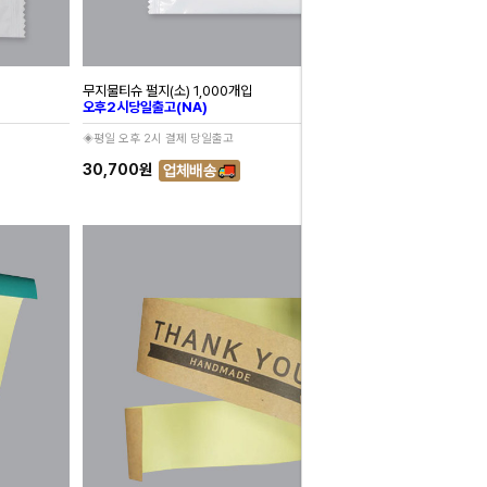
무지물티슈 펄지(소) 1,000개입
오후2시당일출고(NA)
◈평일 오후 2시 결제 당일출고
30,700원