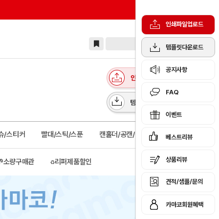
인쇄파일업로드
템플릿다운로드
공지사항
FAQ
이벤트
슈/스티커
빨대/스틱/스푼
캔홀더/공캔/물병보틀
베스트리뷰
상품리뷰
🌱소량구매관
♻️리퍼제품할인
견적/샘플/문의
카마코회원혜택