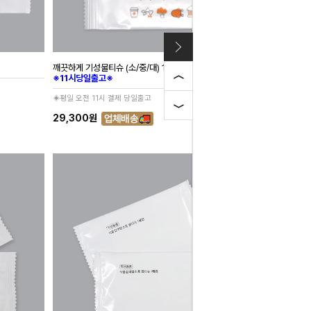
깨끗하게 기성물티슈 (소/중/대) 1,000개입
※11시당일출고※
◈평일 오전 11시 결제 당일출고
29,300원