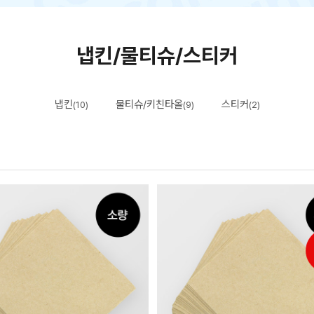
냅킨/물티슈/스티커
냅킨
물티슈/키친타올
스티커
(10)
(9)
(2)