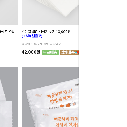
무형광 천연펄
칵테일 냅킨 백상지 무지 10,000장
(2시당일출고)
◈평일 오후 2시 결제 당일출고
42,000원