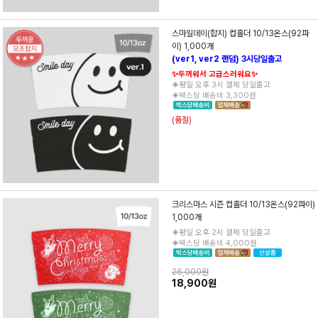
스마일데이(합지) 컵홀더 10/13온스(92파
이) 1,000개
(ver1, ver2 랜덤) 3시당일출고
✨두꺼워서 고급스러워요✨
◈평일 오후 3시 결제 당일출고
◈박스당 배송비 3,300원
(품절)
크리스마스 시즌 컵홀더 10/13온스(92파이)
1,000개
◈평일 오후 2시 결제 당일출고
◈박스당 배송비 4,000원
26,000원
18,900원