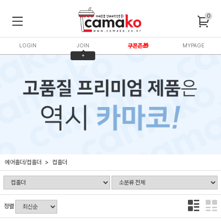
0
LOGIN
JOIN
쿠폰존🎁
MYPAGE
+
3,000P
에어홀더/컵홀더
컵홀더
정렬