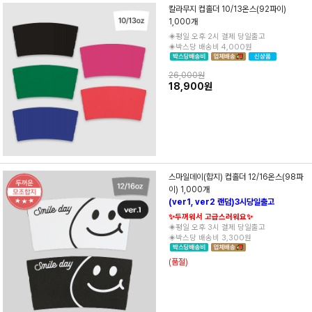
칼라무지 컵홀더 10/13온스(92파이)
1,000개
◈평일 오후 2시 결제 당일출고
◈박스당 배송비 4,000원
26,000원
18,900원
스마일데이(합지) 컵홀더 12/16온스(98파
이) 1,000개
(ver1, ver2 랜덤)3시당일출고
✨두꺼워서 고급스러워요✨
◈평일 오후 3시 결제 당일출고
◈박스당 배송비 3,300원
(품절)