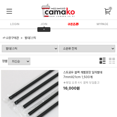
0
LOGIN
JOIN
쿠폰존🎁
MYPAGE
+
3,000P
🌱소량구매관
빨대/스틱
정렬
스트로우 블랙 개별포장 일자빨대
7mmX21cm 1,500개
◈평일 오후 4시 결제 당일출고
16,000원