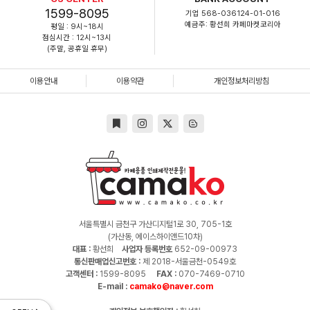
1599-8095
기업 568-036124-01-016
예금주: 황선희 카페마켓코리아
평일 : 9시~18시
점심시간 : 12시~13시
(주말, 공휴일 휴무)
이용안내
이용약관
개인정보처리방침
서울특별시 금천구 가산디지털1로 30, 705-1호
(가산동, 에이스하이앤드10차)
대표 :
황선희
사업자 등록번호
652-09-00973
통신판매업신고번호 :
제 2018-서울금천-0549호
고객센터 :
1599-8095
FAX :
070-7469-0710
E-mail :
camako@naver.com