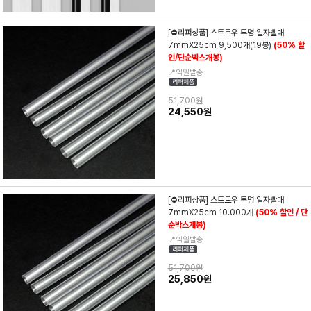
[⛔리퍼상품] 스트로우 투명 일자빨대
7mmX25cm 9,500개(19봉)
(50% 할
인/단순박스개봉)
📍익일발송
51,700원
24,550원
[⛔리퍼상품] 스트로우 투명 일자빨대
7mmX25cm 10.000개
(50% 할인 / 단
순박스개봉)
📍익일발송
51,700원
25,850원