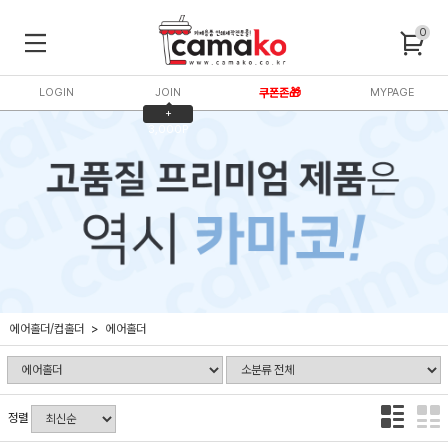
0
LOGIN
JOIN
쿠폰존🎁
MYPAGE
+
3,000P
에어홀더/컵홀더
에어홀더
정렬