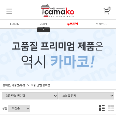
0
LOGIN
JOIN
쿠폰존🎁
MYPAGE
+
3,000P
종이컵/이중컵/뚜껑
3중 단열 종이컵
정렬